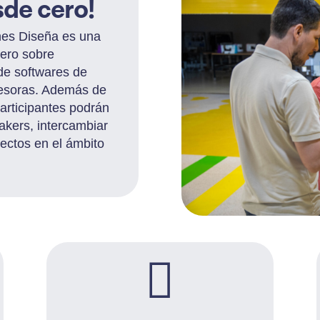
sde cero!
nes Diseña es una
ero sobre
de softwares de
resoras. Además de
participantes podrán
kers, intercambiar
ectos en el ámbito
